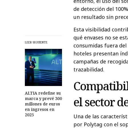
entorno, el uso del s
de detección del 100%
un resultado sin prec
Esta visibilidad cont
qué envases no se est
LEER SIGUIENTE
consumidas fuera del
hoteles presentan índ
campañas de recogida 
trazabilidad.
Compatibil
ALTIA redefine su
el sector de
marca y prevé 300
millones de euros
en ingresos en
2025
Una de las caracterís
por Polytag con el so