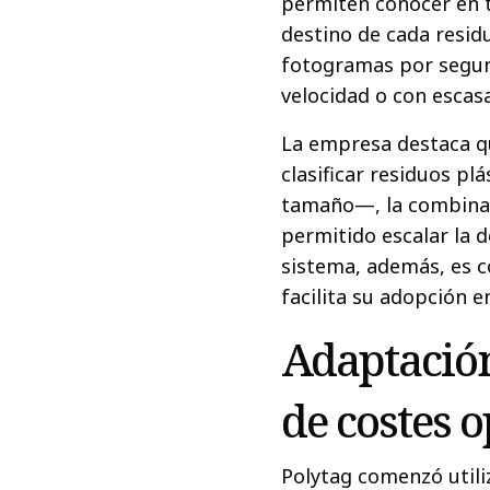
permiten conocer en ti
destino de cada resid
fotogramas por segund
velocidad o con escas
La empresa destaca qu
clasificar residuos pl
tamaño—, la combinació
permitido escalar la d
sistema, además, es c
facilita su adopción e
Adaptación
de costes 
Polytag comenzó util