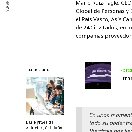
VER ANTERIOR
Mario Ruiz-Tagle, CEO
Global de Personas y S
el País Vasco, Asís C
de 240 invitados, ent
compañías proveedora
LEER SIGUIENTE
NOTIC
Orac
En unos momentos
Las Pymes de
todo su poder tr
Asturias, Cataluña
Iberdrola nos lle