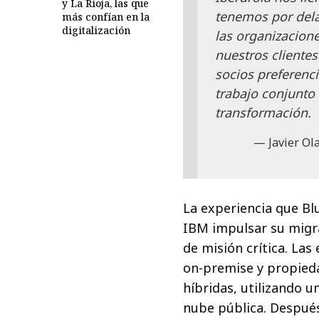
y La Rioja, las que
tenemos por dela
más confían en la
digitalización
las organizacion
nuestros cliente
socios preferenc
trabajo conjunto 
transformación.
Javier O
La experiencia que Bl
IBM impulsar su migra
de misión crítica. La
on-premise y propieda
híbridas, utilizando 
nube pública. Después