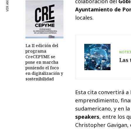
VER ANTERIOR
colaboración del
Gobi
Ayuntamiento de Por
locales.
La II edición del
programa
NOTIC
CreCEPYME se
Las 
pone en marcha
poniendo el foco
en digitalización y
sostenibilidad
Esta cita convertirá a
emprendimiento, finan
sudamericano, y en l
speakers
, entre los 
Christopher Gavigan,