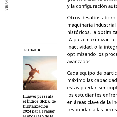
VER ANTERIOR
y la configuración au
Otros desafíos aborda
maquinaria industria
históricos, la optimiz
IA para maximizar la e
inactividad, o la int
LEER SIGUIENTE
optimizando los proc
avanzados.
Cada equipo de partic
máximo las capacidades
estas puedan ser impl
los estudiantes enfr
Huawei presenta
el Índice Global de
en áreas clave de la i
Digitalización
respondan a las neces
2024 para evaluar
el progreso de la