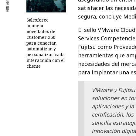
VER ANTERIOR
satisfacer las necesi
segura, concluye Med
Salesforce
anuncia
El sello VMware Cloud
novedades de
Customer 360
Services Competencies
para conectar,
Fujitsu como Proveedo
automatizar y
herramientas que ampl
personalizar cada
interacción con el
necesidades del merca
cliente
para implantar una est
VMware y Fujitsu
soluciones en tor
aplicaciones y la
certificación, lo
sencilla estrateg
innovación digita