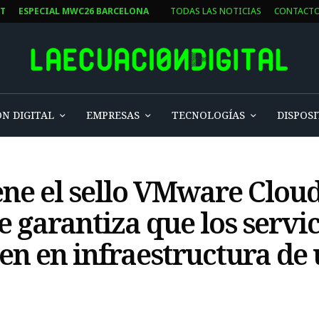
ST
ESPECIAL MWC26 BARCELONA
TODAS LAS NOTICIAS
CONTACT
N DIGITAL
EMPRESAS
TECNOLOGÍAS
DISPOSI
ene el sello VMware Clou
se garantiza que los servi
uen en infraestructura de