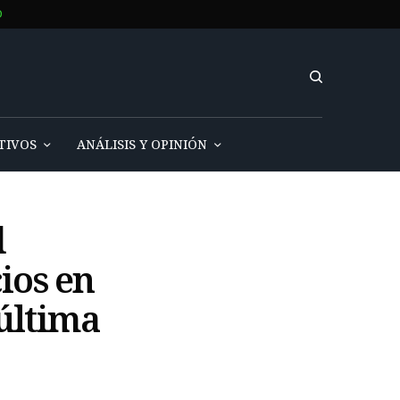
O
TIVOS
ANÁLISIS Y OPINIÓN
d
cios en
 última