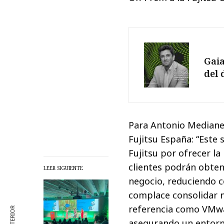
Gaia
del 
Para Antonio Medianer
Fujitsu España: “Est
Fujitsu por ofrecer l
clientes podrán obten
LEER SIGUIENTE
negocio, reduciendo c
complace consolidar n
referencia como VMwa
asegurando un entorn