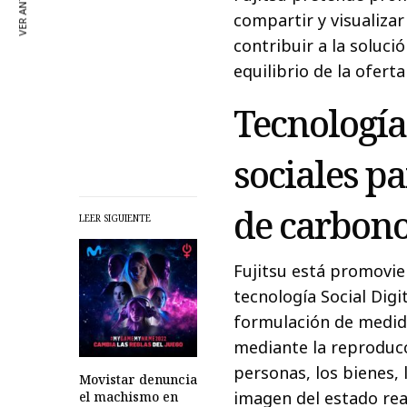
VER ANTERIOR
compartir y visualiza
contribuir a la soluci
equilibrio de la ofert
Tecnología
sociales p
de carbon
LEER SIGUIENTE
Fujitsu está promovien
tecnología Social Digi
formulación de medid
mediante la reproducci
personas, los bienes,
Movistar denuncia
imagen del estado real
el machismo en