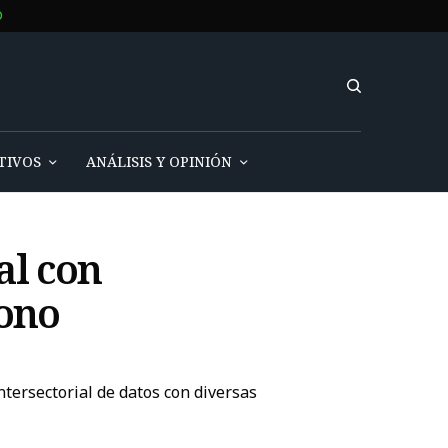
O
TIVOS
ANÁLISIS Y OPINIÓN
al con
bono
intersectorial de datos con diversas