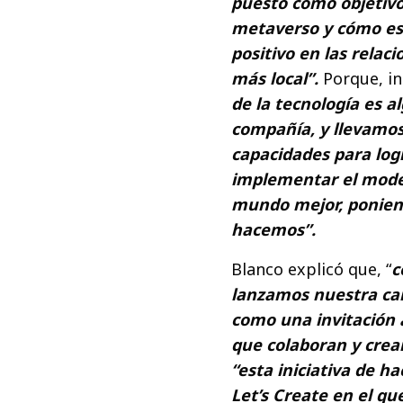
puesto como objetivo 
metaverso y cómo e
positivo en las relaci
más local”.
Porque, in
de la tecnología es 
compañía, y llevamo
capacidades para logr
implementar el model
mundo mejor, poniend
hacemos”.
Blanco explicó que, “
c
lanzamos nuestra ca
como una invitación 
que colaboran y crea
“esta iniciativa de h
Let’s Create en el q