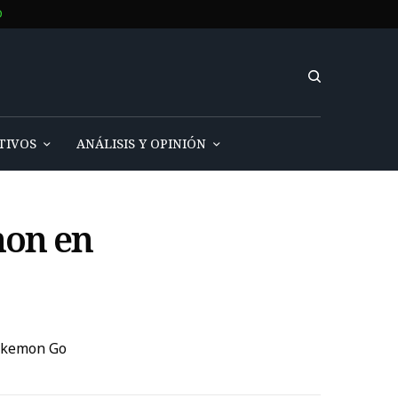
O
TIVOS
ANÁLISIS Y OPINIÓN
hon en
Pokemon Go