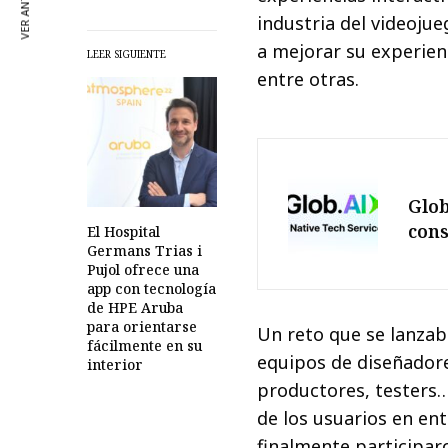
VER ANTERIOR
industria del videoju
a mejorar su experienc
LEER SIGUIENTE
entre otras.
Glob
con
El Hospital
Germans Trias i
Pujol ofrece una
app con tecnología
de HPE Aruba
para orientarse
Un reto que se lanzab
fácilmente en su
equipos de diseñadore
interior
productores, testers…
de los usuarios en ent
finalmente participar