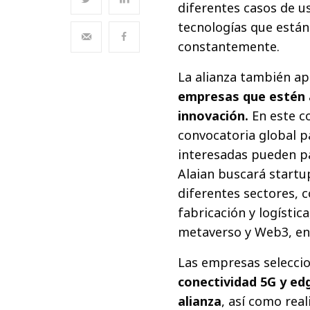
diferentes casos de u
tecnologías que están
constantemente.
La alianza también a
empresas que estén a
innovación.
En este c
convocatoria global p
interesadas pueden par
Alaian buscará startu
diferentes sectores, 
fabricación y logística
metaverso y Web3, ent
Las empresas selecci
conectividad 5G y ed
alianza
, así como rea