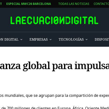
ST
ESPECIAL MWC26 BARCELONA
TODAS LAS NOTICIAS
CONTACT
N DIGITAL
EMPRESAS
TECNOLOGÍAS
DISPOSI
ianza global para impulsa
lcos mundiales, que se agrupan para la compartición de exper
de 700 millones de clientes en Europa, África, Oriente Medi