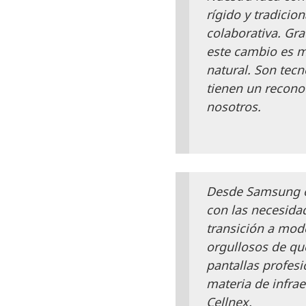
rígido y tradicio
colaborativa. Gr
este cambio es m
natural. Son tecn
tienen un recono
nosotros.
Desde Samsung o
con las necesida
transición a mo
orgullosos de que
pantallas profes
materia de infra
Cellnex.