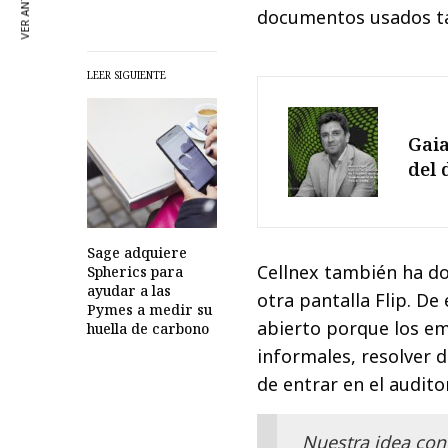
VER ANTERIOR
documentos usados ta
LEER SIGUIENTE
Gaia
del 
Sage adquiere
Cellnex también ha do
Spherics para
ayudar a las
otra pantalla Flip. D
Pymes a medir su
abierto porque los em
huella de carbono
informales, resolver 
de entrar en el audito
Nuestra idea con