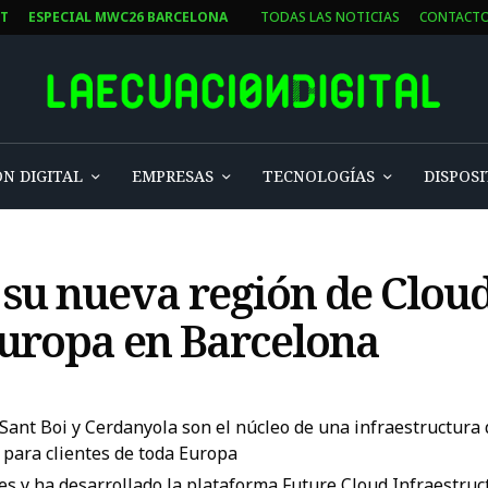
ST
ESPECIAL MWC26 BARCELONA
TODAS LAS NOTICIAS
CONTACT
N DIGITAL
EMPRESAS
TECNOLOGÍAS
DISPOSI
su nueva región de Clou
Europa en Barcelona
nt Boi y Cerdanyola son el núcleo de una infraestructura qu
n para clientes de toda Europa
 y ha desarrollado la plataforma Future Cloud Infraestruct