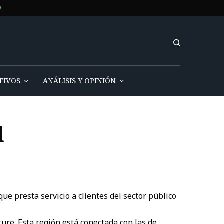
O
TIVOS
ANÁLISIS Y OPINIÓN
d
e presta servicio a clientes del sector público
ure. Esta región está conectada con las de