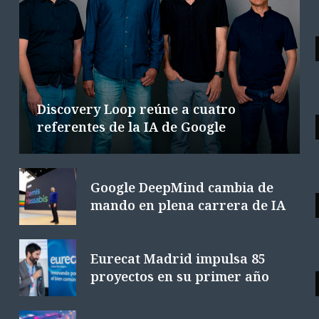
NOTICIAS DESTACADAS
La IA empresarial exige rediseñar las
operaciones
5 AGOSTO 2026
12 MINS. LECTURA
Discovery Loop reúne a cuatro
referentes de la IA de Google
Google DeepMind cambia de
mando en plena carrera de IA
Eurecat Madrid impulsa 85
proyectos en su primer año