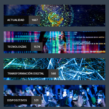
ACTUALIDAD
1667
TECNOLOGÍAS
1574
TRANSFORMACIÓN DIGITAL
560
DISPOSITIVOS
531