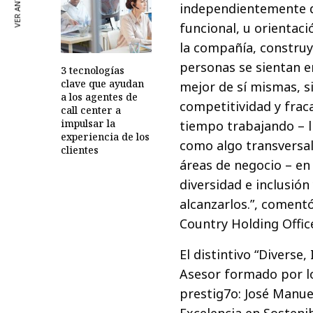
VER ANTERIOR
independientemente de
funcional, u orientaci
la compañía, construy
personas se sientan e
3 tecnologías
clave que ayudan
mejor de sí mismas, 
a los agentes de
competitividad y frac
call center a
impulsar la
tiempo trabajando – l
experiencia de los
como algo transversal 
clientes
áreas de negocio – en
diversidad e inclusió
alcanzarlos.”, comentó
Country Holding Offic
El distintivo “Divers
Asesor formado por l
prestig7o: José Manuel
Excelencia en Sosteni