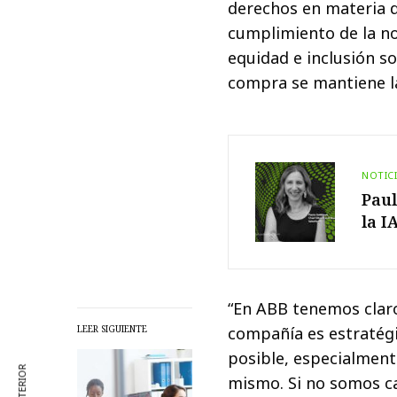
derechos en materia de
cumplimiento de la no
equidad e inclusión so
compra se mantiene la
NOTIC
Paul
la I
“En ABB tenemos claro 
LEER SIGUIENTE
compañía es estratégi
posible, especialment
mismo. Si no somos ca