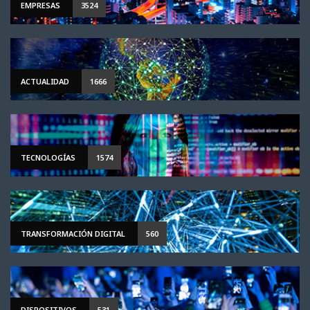
EMPRESAS
3524
ACTUALIDAD
1666
TECNOLOGÍAS
1574
TRANSFORMACIÓN DIGITAL
560
DISPOSITIVOS
531