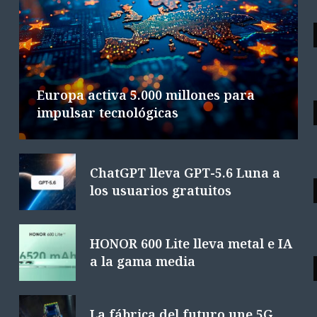
Google DeepMind cambia de mando
L
en plena carrera de IA
6 AGOSTO 2026
4 MINS. LECTURA
Europa activa 5.000 millones para
impulsar tecnológicas
ChatGPT lleva GPT-5.6 Luna a
los usuarios gratuitos
HONOR 600 Lite lleva metal e IA
a la gama media
La fábrica del futuro une 5G,