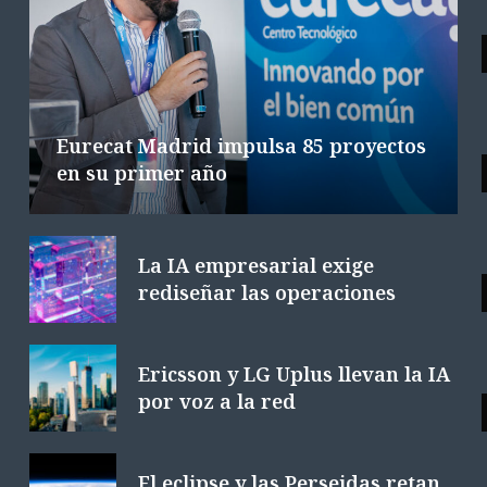
Ericsson y LG Uplus llevan la IA por
E
voz a la red
5 AGOSTO 2026
4 MINS. LECTURA
Eurecat Madrid impulsa 85 proyectos
en su primer año
La IA empresarial exige
rediseñar las operaciones
Ericsson y LG Uplus llevan la IA
por voz a la red
El eclipse y las Perseidas retan