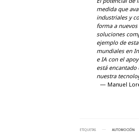
El potencial de 
medida que avanz
industriales y 
forma a nuevos 
soluciones comp
ejemplo de esta
mundiales en In
e IA con el apo
está encantado d
nuestra tecnolo
Manuel Lore
ETIQUETAS
AUTOMOCIÓN