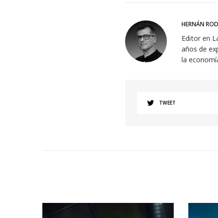
HERNÁN ROD
Editor en L
años de exp
la economí
TWEET