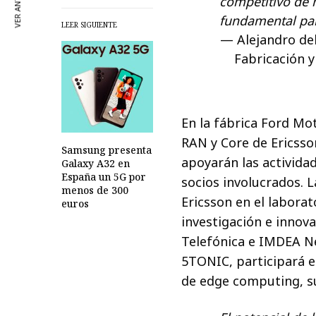
VER ANTERIOR
competitivo de 
fundamental par
LEER SIGUIENTE
Alejandro de
Fabricación 
En la fábrica Ford Mo
RAN y Core de Ericss
Samsung presenta
apoyarán las activida
Galaxy A32 en
España un 5G por
socios involucrados. L
menos de 300
Ericsson en el labora
euros
investigación e innov
Telefónica e IMDEA N
5TONIC, participará e
de edge computing, su