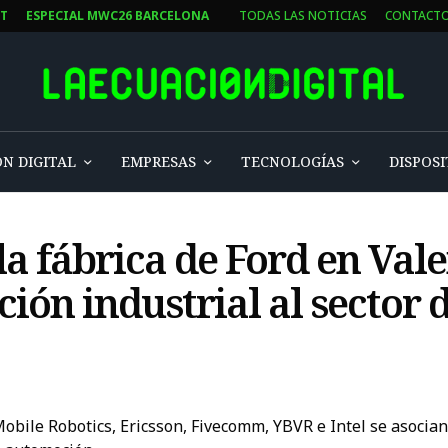
ST
ESPECIAL MWC26 BARCELONA
TODAS LAS NOTICIAS
CONTACT
N DIGITAL
EMPRESAS
TECNOLOGÍAS
DISPOSI
a fábrica de Ford en Val
ión industrial al sector d
Mobile Robotics, Ericsson, Fivecomm, YBVR e Intel se asocia