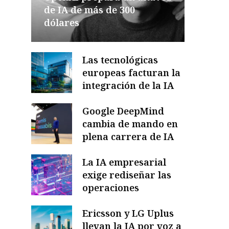
de IA de más de 300
dólares
Las tecnológicas
europeas facturan la
integración de la IA
Google DeepMind
cambia de mando en
plena carrera de IA
La IA empresarial
exige rediseñar las
operaciones
Ericsson y LG Uplus
llevan la IA por voz a