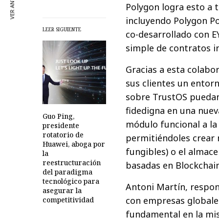
VER ANTERIOR
Polygon logra esto a 
incluyendo Polygon Po
LEER SIGUIENTE
co-desarrollado con E
simple de contratos in
Gracias a esta colabo
sus clientes un entorn
sobre TrustOS puedan 
fidedigna en una nuev
Guo Ping,
módulo funcional a la
presidente
rotatorio de
permitiéndoles crear
Huawei, aboga por
fungibles) o el almace
la
reestructuración
basadas en Blockchain
del paradigma
tecnológico para
Antoni Martín, respon
asegurar la
con empresas globales
competitividad
fundamental en la mis