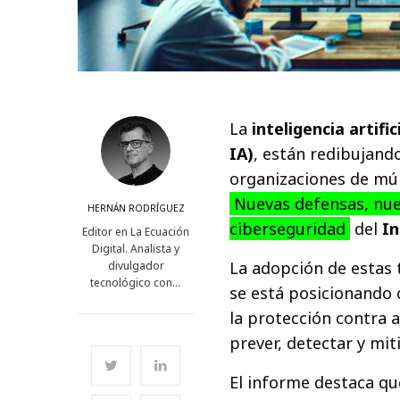
La
inteligencia artific
IA)
, están redibujand
organizaciones de múl
Nuevas defensas, nuev
HERNÁN RODRÍGUEZ
ciberseguridad
del
In
Editor en La Ecuación
Digital. Analista y
La adopción de estas 
divulgador
tecnológico con…
se está posicionando
la protección contra 
prever, detectar y mi
El informe destaca qu