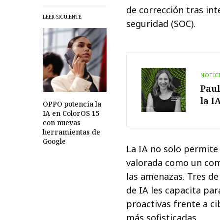
de corrección tras in
LEER SIGUIENTE
seguridad (SOC).
NOTIC
Paul
la I
OPPO potencia la
IA en ColorOS 15
con nuevas
herramientas de
Google
La IA no solo permite
valorada como un com
las amenazas. Tres de
de IA les capacita pa
proactivas frente a c
más sofisticadas.