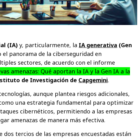
ial (IA)
y, particularmente, la
IA generativa
(Gen
o el panorama de la ciberseguridad en
tiples sectores, de acuerdo con el informe
as amenazas: Qué aportan la IA y la Gen IA a la
stituto de Investigación de
Capgemini
.
tecnologías, aunque plantea riesgos adicionales,
 como una estrategia fundamental para optimizar
ataques cibernéticos, permitiendo a las empresas
tigar amenazas de manera más efectiva.
e dos tercios de las empresas encuestadas están