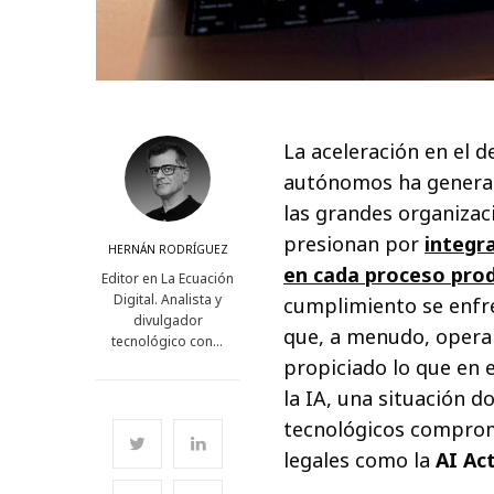
La aceleración en el 
autónomos ha generado
las grandes organizac
presionan por
integra
HERNÁN RODRÍGUEZ
en cada proceso pro
Editor en La Ecuación
Digital. Analista y
cumplimiento se enfr
divulgador
que, a menudo, operan 
tecnológico con…
propiciado lo que en 
la IA, una situación do
tecnológicos comprome
legales como la
AI Ac