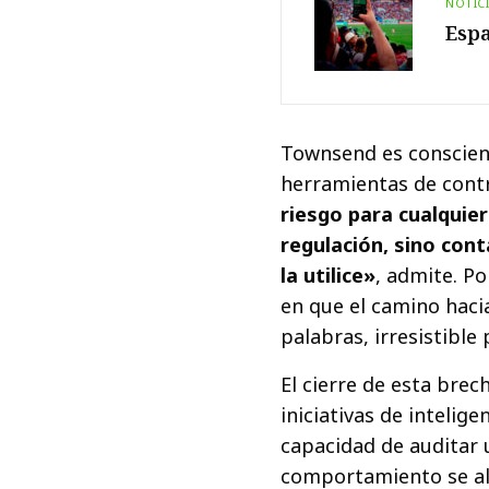
NOTIC
Espa
Townsend es conscient
herramientas de contr
riesgo para cualquie
regulación, sino con
la utilice»
, admite. Po
en que el camino hacia
palabras, irresistible 
El cierre de esta bre
iniciativas de intelige
capacidad de auditar 
comportamiento se ali