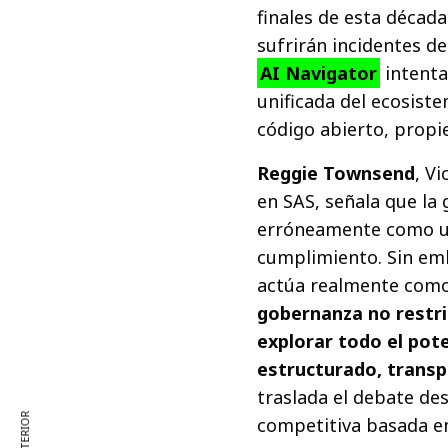
finales de esta décad
sufrirán incidentes d
AI Navigator
intenta
unificada del ecosist
código abierto, propie
Reggie Townsend
, V
en SAS, señala que la 
erróneamente como un
cumplimiento. Sin emb
actúa realmente como
gobernanza no restri
explorar todo el pote
estructurado, trans
traslada el debate des
competitiva basada en 