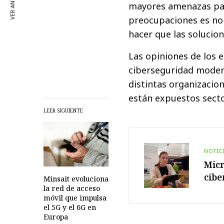
VER ANTERIOR
mayores amenazas para
preocupaciones es no 
hacer que las solucio
Las opiniones de los 
ciberseguridad modern
distintas organizacio
están expuestos secto
LEER SIGUIENTE
NOTIC
Micr
cibe
Minsait evoluciona
la red de acceso
móvil que impulsa
el 5G y el 6G en
Europa