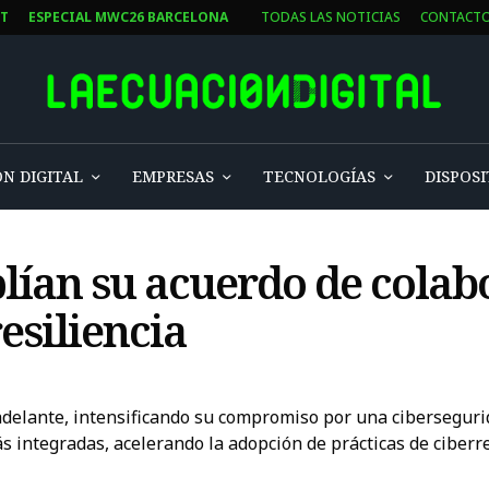
ST
ESPECIAL MWC26 BARCELONA
TODAS LAS NOTICIAS
CONTACT
N DIGITAL
EMPRESAS
TECNOLOGÍAS
DISPOSI
lían su acuerdo de colab
esiliencia
 adelante, intensificando su compromiso por una ciberseguri
s integradas, acelerando la adopción de prácticas de ciberr