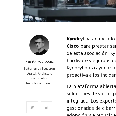
Kyndryl
ha anunciado 
Cisco
para prestar ser
de esta asociación, Ky
hardware y equipos de
HERNÁN RODRÍGUEZ
Kyndryl para ayudar a
Editor en La Ecuación
Digital. Analista y
proactiva a los incide
divulgador
tecnológico con…
La plataforma abiert
soluciones de varios 
integrada. Los experto
gestionados de ciberre
adopción y a reducir 