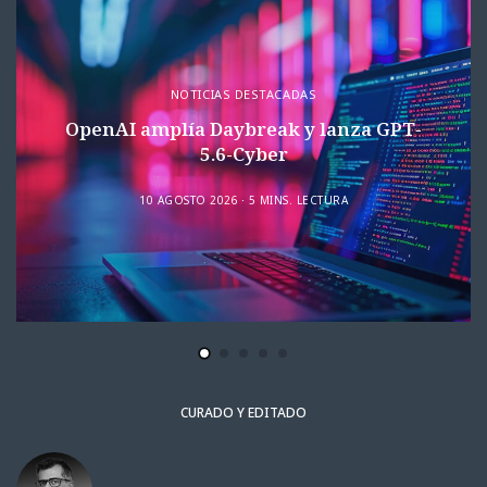
NOTICIAS DESTACADAS
OpenAI amplía Daybreak y lanza GPT-
5.6-Cyber
10 AGOSTO 2026
5 MINS. LECTURA
CURADO Y EDITADO