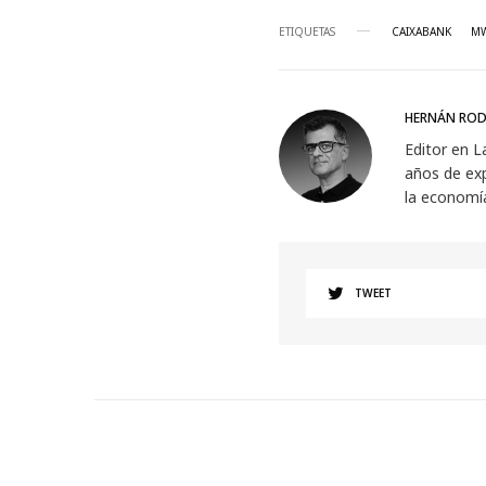
ETIQUETAS
CAIXABANK
MW
HERNÁN ROD
Editor en L
años de exp
la economí
TWEET