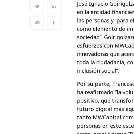
José Ignacio Goirigol
en la entidad financi
las personas y, para e
como elemento de impu
sociedad”. Goirigolza
esfuerzos con MWCapit
innovadoras que acerq
toda la ciudadanía, co
inclusión social”.
Por su parte, Frances
ha reafirmado “la vol
positivo, que transfo
futuro digital más equ
tanto MWCapital como
personas en este esce
transversal porque “B