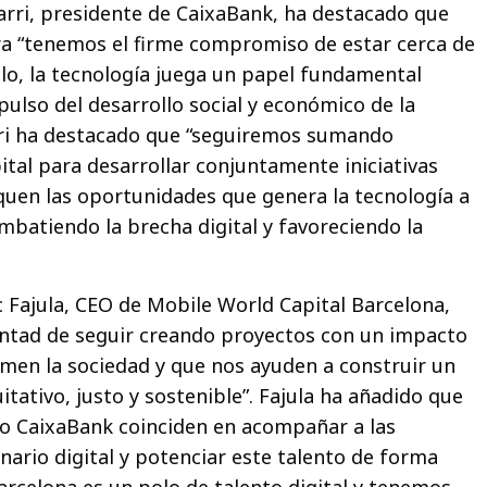
zarri, presidente de CaixaBank, ha destacado que
era “tenemos el firme compromiso de estar cerca de
llo, la tecnología juega un papel fundamental
lso del desarrollo social y económico de la
rri ha destacado que “seguiremos sumando
al para desarrollar conjuntamente iniciativas
uen las oportunidades que genera la tecnología a
mbatiendo la brecha digital y favoreciendo la
c Fajula, CEO de Mobile World Capital Barcelona,
untad de seguir creando proyectos con un impacto
rmen la sociedad y que nos ayuden a construir un
itativo, justo y sostenible”. Fajula ha añadido que
 CaixaBank coinciden en acompañar a las
nario digital y potenciar este talento de forma
arcelona es un polo de talento digital y tenemos