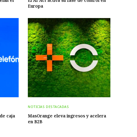
elan el
El AI Act activa su fase de control en
Europa
NOTICIAS DESTACADAS
 de caja
MasOrange eleva ingresos y acelera
en B2B