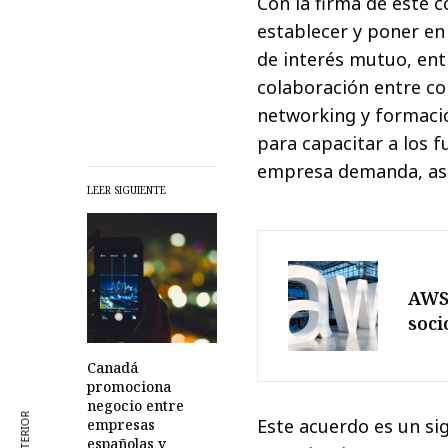
Con la firma de este
establecer y poner en
de interés mutuo, ent
colaboración entre co
networking y formaci
para capacitar a los fu
empresa demanda, así
LEER SIGUIENTE
AWS 
soci
Canadá
promociona
negocio entre
Este acuerdo es un si
empresas
españolas y