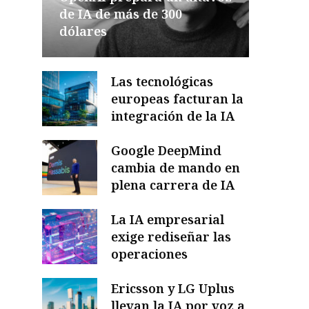
de IA de más de 300
dólares
Las tecnológicas
europeas facturan la
integración de la IA
Google DeepMind
cambia de mando en
plena carrera de IA
La IA empresarial
exige rediseñar las
operaciones
Ericsson y LG Uplus
llevan la IA por voz a