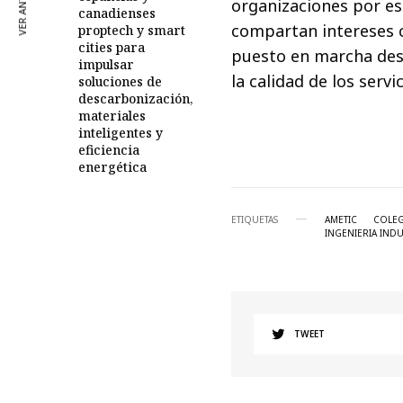
VER ANTERIOR
organizaciones por es
canadienses
compartan intereses 
proptech y smart
cities para
puesto en marcha desd
impulsar
la calidad de los serv
soluciones de
descarbonización,
materiales
inteligentes y
eficiencia
energética
ETIQUETAS
AMETIC
COLEG
INGENIERIA INDU
TWEET