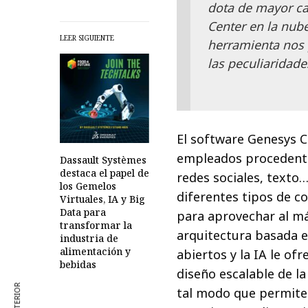
dota de mayor ca
Center en la nube 
LEER SIGUIENTE
herramienta nos 
las peculiaridade
El software Genesys Cl
empleados procedentes
Dassault Systèmes
destaca el papel de
redes sociales, texto…
los Gemelos
diferentes tipos de c
Virtuales, IA y Big
Data para
para aprovechar al má
transformar la
arquitectura basada en
industria de
alimentación y
abiertos y la IA le ofr
bebidas
diseño escalable de la
tal modo que permite 