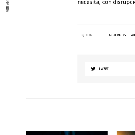
VER ANTERIOR
necesita, con disrupc
ETIQUETAS
ACUERDOS
AT
TWEET