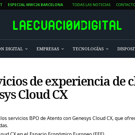
ST
ESPECIAL MWC26 BARCELONA
TODAS LAS NOTICIAS
CONTACT
N DIGITAL
EMPRESAS
TECNOLOGÍAS
DISPOSI
icios de experiencia de c
sys Cloud CX
los servicios BPO de Atento con Genesys Cloud CX, que ofrec
das.
loud CX en el Espacio Económico Europeo (EEE)