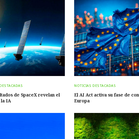
 DESTACADAS
NOTICIAS DESTACADAS
ltados de SpaceX revelan el
El AI Act activa su fase de con
 la IA
Europa