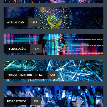
ACTUALIDAD
1667
TECNOLOGÍAS
1574
TRANSFORMACIÓN DIGITAL
560
DISPOSITIVOS
531