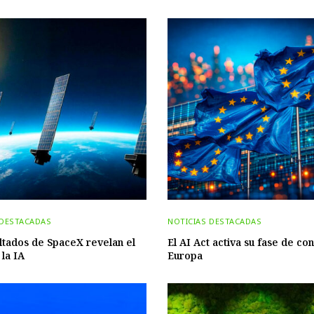
 DESTACADAS
NOTICIAS DESTACADAS
ltados de SpaceX revelan el
El AI Act activa su fase de con
 la IA
Europa