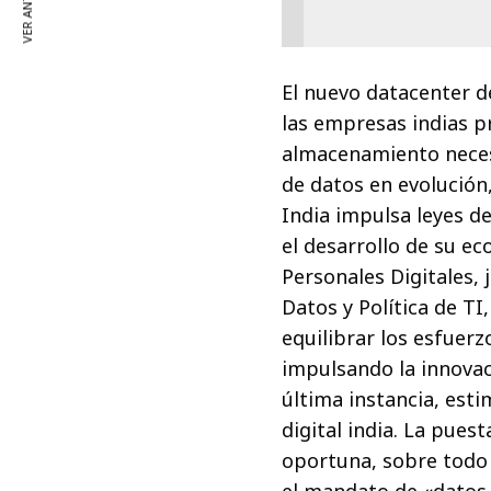
VER ANTERIOR
El nuevo datacenter 
las empresas indias 
almacenamiento neces
de datos en evolución
India impulsa leyes d
el desarrollo de su ec
Personales Digitales,
Datos y Política de TI
equilibrar los esfuer
impulsando la innovaci
última instancia, est
digital india. La pue
oportuna, sobre todo 
el mandato de «datos 