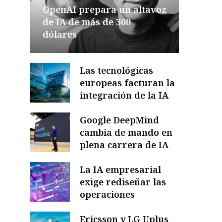
OpenAI prepara un altavoz
de IA de más de 300
dólares
Las tecnológicas
europeas facturan la
integración de la IA
Google DeepMind
cambia de mando en
plena carrera de IA
La IA empresarial
exige rediseñar las
operaciones
Ericsson y LG Uplus