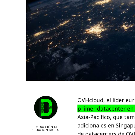
OVHcloud, el líder eu
primer datacenter en 
Asia-Pacífico, que tam
adicionales en Singap
REDACCIÓN LA
ECUACIÓN DIGITAL
de datacenters de OVH