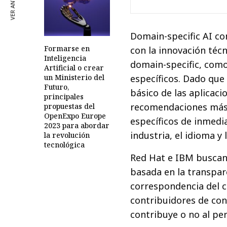
VER ANTERIOR
Domain-specific AI co
Formarse en
con la innovación técn
Inteligencia
domain-specific, como
Artificial o crear
específicos. Dado que
un Ministerio del
Futuro,
básico de las aplicac
principales
recomendaciones más 
propuestas del
OpenExpo Europe
específicos de inmedi
2023 para abordar
industria, el idioma y
la revolución
tecnológica
Red Hat e IBM buscan
basada en la transpare
correspondencia del có
contribuidores de con
contribuye o no al pe