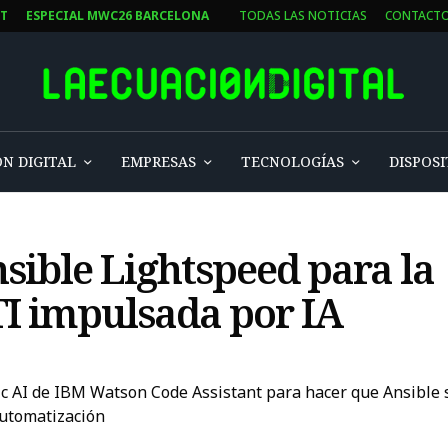
ST
ESPECIAL MWC26 BARCELONA
TODAS LAS NOTICIAS
CONTACT
N DIGITAL
EMPRESAS
TECNOLOGÍAS
DISPOSI
sible Lightspeed para la
I impulsada por IA
c AI de IBM Watson Code Assistant para hacer que Ansible s
automatización