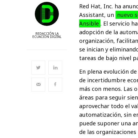
Red Hat, Inc. ha anu
Assistant, un
nuevo se
Ansible
. El servicio 
adopción de la automa
REDACCIÓN LA
ECUACIÓN DIGITAL
organización, facilita
se inician y eliminand
tareas de bajo nivel p
En plena evolución de
de incertidumbre eco
más con menos. Las or
áreas para seguir sien
aprovechar todo el val
automatización, sin e
puede suponer una am
de las organizaciones 