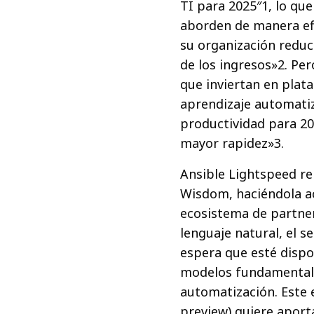
TI para 2025″1, lo que
aborden de manera efi
su organización reduc
de los ingresos»2. Per
que inviertan en plat
aprendizaje automati
productividad para 20
mayor rapidez»3.
Ansible Lightspeed rep
Wisdom, haciéndola acc
ecosistema de partne
lenguaje natural, el s
espera que esté dispon
modelos fundamentale
automatización. Este 
preview) quiere aport