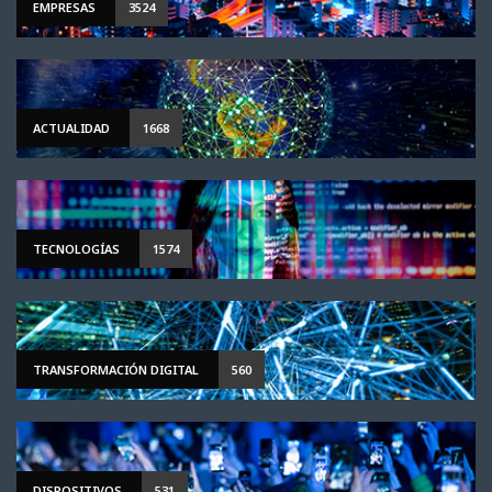
EMPRESAS
3524
ACTUALIDAD
1668
TECNOLOGÍAS
1574
TRANSFORMACIÓN DIGITAL
560
DISPOSITIVOS
531