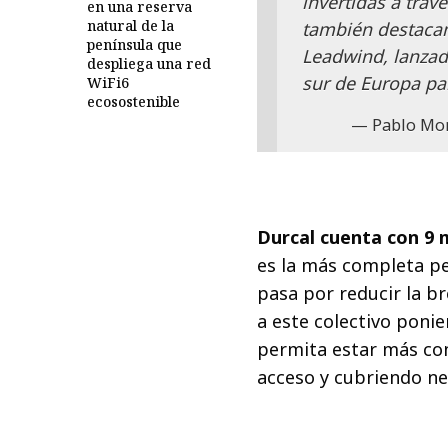
invertidas a trav
en una reserva
natural de la
también destacam
península que
Leadwind, lanzad
despliega una red
sur de Europa pa
WiFi6
ecosostenible
Pablo Mor
Durcal cuenta con 9 m
es la más completa pe
pasa por reducir la br
a este colectivo ponie
permita estar más co
acceso y cubriendo ne