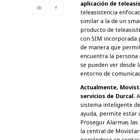
aplicación de teleasi
teleasistencia enfoca
similar a la de un sm
producto de teleasiste
con SIM incorporada 
de manera que permite
encuentra la persona q
se pueden ver desde l
entorno de comunicaci
Actualmente, Movista
servicios de Durcal.
A
sistema inteligente d
ayuda, permite estar 
Prosegur Alarmas las 
la central de Movista
poniéndose en contac