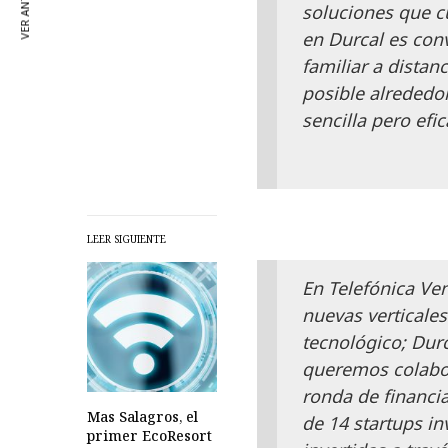
VER ANTERIOR
soluciones que c
en Durcal es conv
familiar a dista
posible alrededo
sencilla pero efi
LEER SIGUIENTE
En Telefónica Ve
nuevas verticale
tecnológico; Dur
queremos colabor
ronda de financi
Mas Salagros, el
de 14 startups in
primer EcoResort