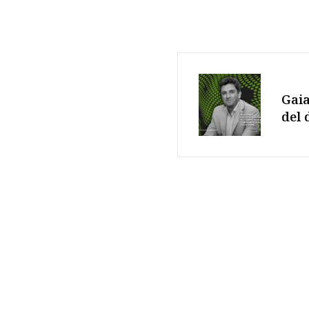
Gaia
del 