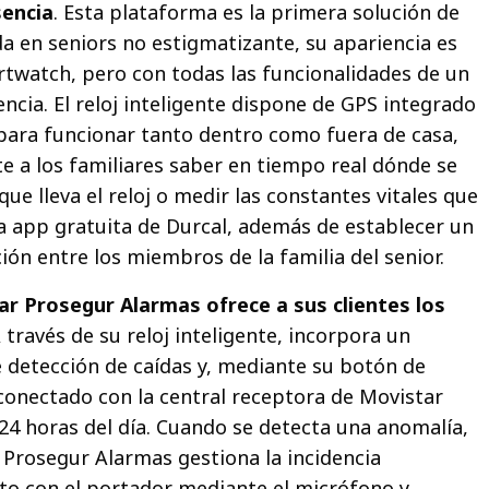
sencia
. Esta plataforma es la primera solución de
da en seniors no estigmatizante, su apariencia es
artwatch, pero con todas las funcionalidades de un
ncia. El reloj inteligente dispone de GPS integrado
para funcionar tanto dentro como fuera de casa,
 a los familiares saber en tiempo real dónde se
ue lleva el reloj o medir las constantes vitales que
a app gratuita de Durcal, además de establecer un
ón entre los miembros de la familia del senior.
r Prosegur Alarmas ofrece a sus clientes los
 través de su reloj inteligente, incorpora un
e detección de caídas y, mediante su botón de
conectado con la central receptora de Movistar
24 horas del día. Cuando se detecta una anomalía,
r Prosegur Alarmas gestiona la incidencia
to con el portador mediante el micrófono y