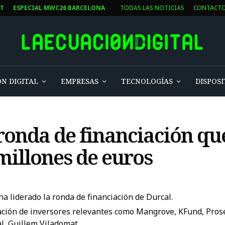
ST
ESPECIAL MWC26 BARCELONA
TODAS LAS NOTICIAS
CONTACT
N DIGITAL
EMPRESAS
TECNOLOGÍAS
DISPOSI
 ronda de financiación qu
millones de euros
ha liderado la ronda de financiación de Durcal.
pación de inversores relevantes como Mangrove, KFund, Pros
l, Guillem Viladomat.