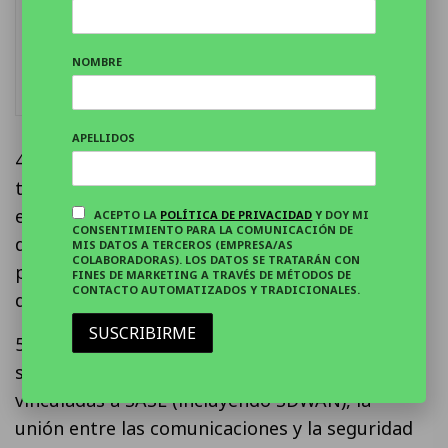
Los resultados de
SpaceX revelan el coste
NOMBRE
de la IA
APELLIDOS
4. Monitorización y gestión de endpoints: Se
trata de un servicio de generación de alertas
en el que se recopila información de los
ACEPTO LA
POLÍTICA DE PRIVACIDAD
Y DOY MI
CONSENTIMIENTO PARA LA COMUNICACIÓN DE
dispositivos y se analiza para ver el grado de
MIS DATOS A TERCEROS (EMPRESA/AS
COLABORADORAS). LOS DATOS SE TRATARÁN CON
peligrosidad y ayuda a las empresas a tomar
FINES DE MARKETING A TRAVÉS DE MÉTODOS DE
CONTACTO AUTOMATIZADOS Y TRADICIONALES.
decisiones.
SUSCRIBIRME
5. Servicios de seguridad en la nube: Son los
servicios de las tecnologías más punteras
vinculadas a SASE (incluyendo SDWAN), la
unión entre las comunicaciones y la seguridad