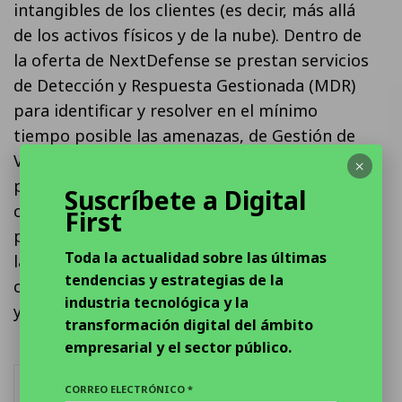
intangibles de los clientes (es decir, más allá
de los activos físicos y de la nube). Dentro de
la oferta de NextDefense se prestan servicios
de Detección y Respuesta Gestionada (MDR)
para identificar y resolver en el mínimo
tiempo posible las amenazas, de Gestión de
Vulnerabilidades basada en riesgo para
×
priorizar la resolución de las más críticas, así
Suscríbete a Digital
como de Inteligencia de Amenazas con el
First
propósito de conocer mejor las intenciones y
Toda la actualidad sobre las últimas
las habilidades de los cibercriminales para ser
tendencias y estrategias de la
capaces de diseñar respuestas más completas
industria tecnológica y la
y anticiparse a los ataques.
transformación digital del ámbito
empresarial y el sector público.
TE PUEDE INTERESAR
CORREO ELECTRÓNICO *
NOTICIAS DESTACADAS