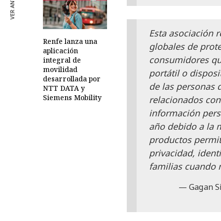
VER ANTERIOR
Esta asociación r
Renfe lanza una
globales de prote
aplicación
consumidores qu
integral de
movilidad
portátil o dispos
desarrollada por
de las personas 
NTT DATA y
Siemens Mobility
relacionados con 
información pers
año debido a la m
productos permit
privacidad, iden
familias cuando 
Gagan Si