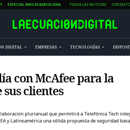
ST
ESPECIAL MWC26 BARCELONA
TODAS LAS NOTICIAS
CONTACT
N DIGITAL
EMPRESAS
TECNOLOGÍAS
DISPOSI
lía con McAfee para la
 sus clientes
aboración plurianual que permitirá a Telefónica Tech integ
MEA y Latinoamérica una sólida propuesta de seguridad basad