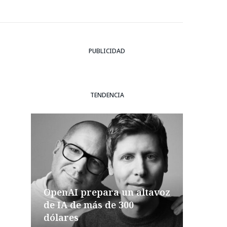
PUBLICIDAD
TENDENCIA
OpenAI prepara un altavoz
de IA de más de 300
dólares