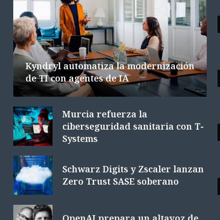
Las tecnológicas europeas facturan
la integración de la IA
6 AGOSTO 2026
6 MINS. LECTURA
Kyndryl automatiza la modernización
de TI con agentes de IA
Murcia refuerza la
ciberseguridad sanitaria con T-
Systems
Schwarz Digits y Zscaler lanzan
Zero Trust SASE soberano
OpenAI prepara un altavoz de