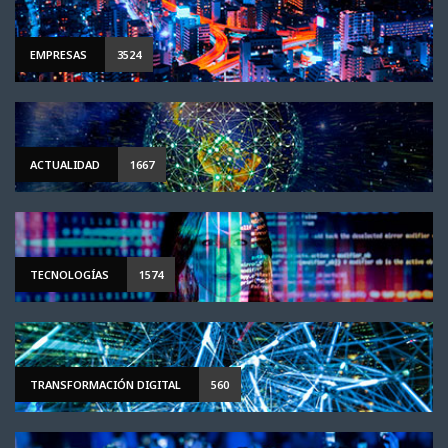
EMPRESAS
3524
ACTUALIDAD
1667
TECNOLOGÍAS
1574
TRANSFORMACIÓN DIGITAL
560