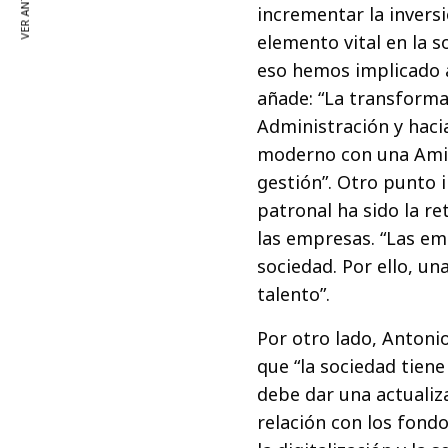
VER ANTERIOR
incrementar la invers
elemento vital en la 
eso hemos implicado a 
añade: “La transformac
Administración y haci
moderno con una Amini
gestión”. Otro punto 
patronal ha sido la re
las empresas. “Las e
sociedad. Por ello, un
talento”.
Por otro lado, Antoni
que “la sociedad tien
debe dar una actualiza
relación con los fond