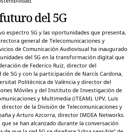
ostenibilidad.
 futuro del 5G
evo espectro 5G y las oportunidades que presenta,
irectora general de Telecomunicaciones y
vicios de Comunicación Audiovisual ha inaugurado
unidades del 5G en la transformación digital que
eración de Federico Ruiz, director del
 de 5G y con la participación de Narcís Cardona,
ersitat Politècnica de València y director del
nes Móviles y del Instituto de Investigación de
omunicaciones y Multimedia (iTEAM). UPV, Luis
 director de la División de Telecomunicaciones y
spaña y Arturo Azcorra, director IMDEA Networks.
s que se han alcanzado durante la conversación
a de que la red 5G se diseñase “ultra sensible” de