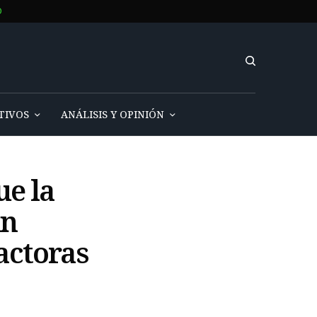
O
TIVOS
ANÁLISIS Y OPINIÓN
ue la
un
actoras