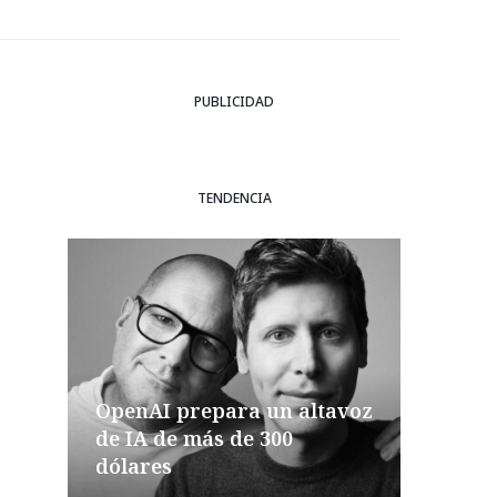
PUBLICIDAD
TENDENCIA
OpenAI prepara un altavoz
de IA de más de 300
dólares