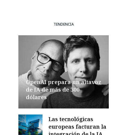
TENDENCIA
OpenAI prepara un altavoz
de IA de más de 300
dólares
Las tecnológicas
europeas facturan la
integración de la IA