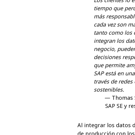
tiempo que perd
más responsable 
cada vez son má
tanto como los 
integran los da
negocio, puede
decisiones respo
que permite ampl
SAP está en una
través de redes 
sostenibles.
Thomas S
SAP SE y re
Al integrar los datos 
de producción con los