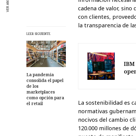
VER ANTERIOR
cadena de valor, sino
con clientes, proveed
la transparencia de la
LEER SIGUIENTE
IBM 
ope
La pandemia
consolida el papel
de los
marketplaces
como opción para
La sostenibilidad es 
el retail
normativas gubername
nocivos del cambio cl
120.000 millones de dó