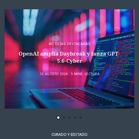
NOTICIAS DESTACADAS
OpenAI amplía Daybreak y lanza GPT-
5.6-Cyber
10 AGOSTO 2026
5 MINS. LECTURA
CURADO Y EDITADO