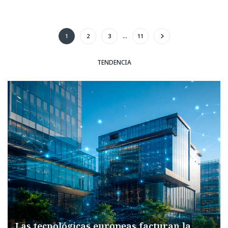
1
2
3
…
11
TENDENCIA
Las tecnológicas europeas facturan la