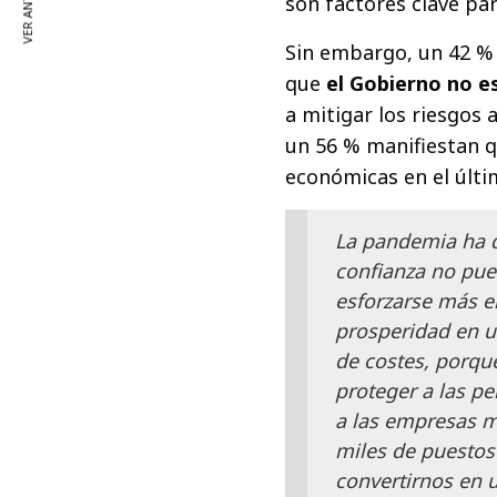
VER ANTERIOR
son factores clave par
Sin embargo, un 42 %
que
el Gobierno no e
a mitigar los riesgos 
un 56 % manifiestan q
económicas en el últi
La pandemia ha d
confianza no pue
esforzarse más en
prosperidad en u
de costes, porque
proteger a las pe
a las empresas m
miles de puestos
convertirnos en 