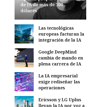
de IA de más de 300
dólares
Las tecnológicas
europeas facturan la
integración de la IA
Google DeepMind
cambia de mando en
plena carrera de IA
La IA empresarial
exige rediseñar las
operaciones
Ericsson y LG Uplus
llevan la IA por voz a