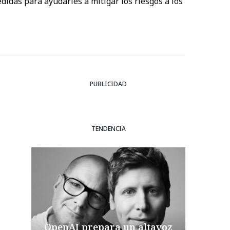
idas para ayudarles a mitigar los riesgos a los
PUBLICIDAD
TENDENCIA
OpenAI prepara un altavoz