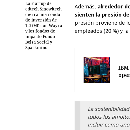
La startup de
Además,
alrededor d
edtech Smowltech
sienten la presión d
cierra una ronda
de inversión de
presión proviene de lo
1,65M€ con Wayra
empleados (20 %) y la
y los fondos de
impacto Fondo
Bolsa Social y
Sparkmind
IBM 
ope
La sostenibilida
todos los ámbito
incluir como uno 