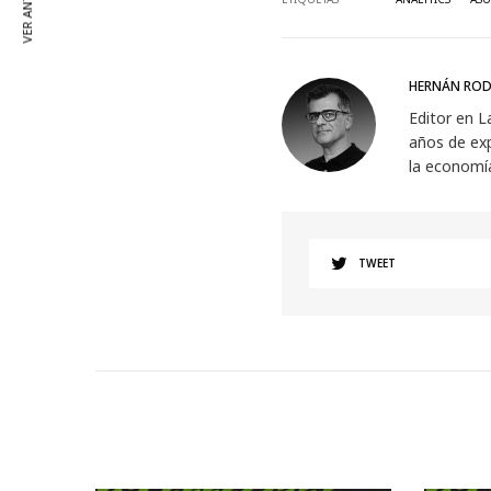
VER ANTERIOR
HERNÁN ROD
Editor en L
años de exp
la economí
TWEET