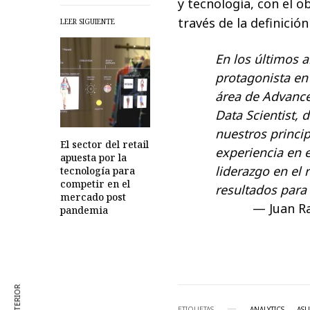
y tecnología, con el o
través de la definició
LEER SIGUIENTE
En los últimos 
protagonista en 
área de Advance
Data Scientist, 
nuestros princi
El sector del retail
experiencia en 
apuesta por la
liderazgo en el
tecnología para
competir en el
resultados para 
mercado post
Juan R
pandemia
ETIQUETAS
ANALYTICS
AS