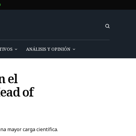
O
TIVOS
ANÁLISIS Y OPINIÓN
n el
ead of
a mayor carga científica.