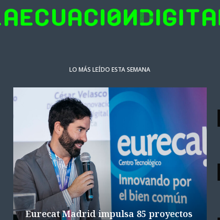
LO MÁS LEÍDO ESTA SEMANA
NOTICIAS DESTACADAS
Ericsson y LG Uplus llevan la IA por
E
voz a la red
5 AGOSTO 2026
4 MINS. LECTURA
Eurecat Madrid impulsa 85 proyectos