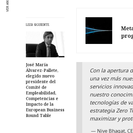
VER ANTERIOR
LEER SIGUIENTE
Meta
pro
José María
Con la apertura 
Álvarez-Pallete,
elegido nuevo
una vez más nues
presidente del
servicios innova
Comité de
Empleabilidad,
nuestro conocimi
Competencias e
tecnologías de va
Impacto de la
estrategia Zero T
European Business
Round Table
maximizar y prot
Nive Bhagat, CE