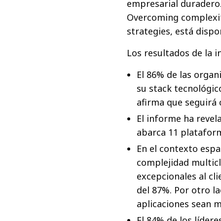
empresarial duradero. 
Overcoming complexit
strategies, está dispo
Los resultados de la i
El 86% de las organ
su stack tecnológic
afirma que seguirá 
El informe ha revel
abarca 11 plataform
En el contexto espa
complejidad multicl
excepcionales al cl
del 87%. Por otro l
aplicaciones sean m
El 84% de los líder