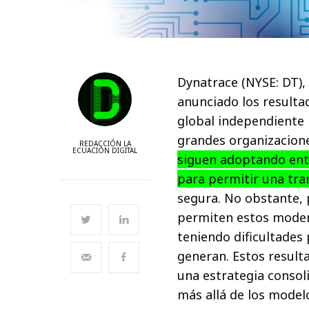
Dynatrace (NYSE: DT), 
anunciado los resulta
global independiente r
grandes organizacione
REDACCIÓN LA
ECUACIÓN DIGITAL
siguen adoptando ento
para permitir una tr
segura. No obstante, p
permiten estos moder
teniendo dificultades
generan. Estos result
una estrategia consol
más allá de los model