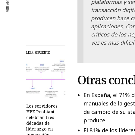
VER ANTERIOR
plataformas y ser
transacción digi
producen hace cad
aplicaciones. Co
críticos de los n
vez es más difíci
LEER SIGUIENTE
Otras conc
En España, el 71% d
manuales de la gest
Los servidores
de cambio de su sta
HPE ProLiant
celebran tres
produce.
décadas de
liderazgo en
El 81% de los líder
innovación