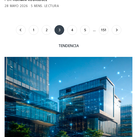
28 MAYO 2026
5 MINS. LECTURA
1
2
3
4
5
…
151
TENDENCIA