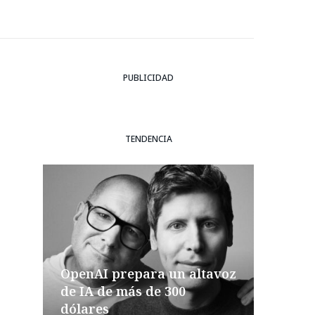
PUBLICIDAD
TENDENCIA
OpenAI prepara un altavoz
de IA de más de 300
dólares