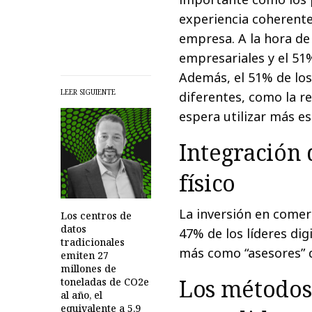
experiencia coherente
empresa. A la hora de
empresariales y el 51
Además, el 51% de los
LEER SIGUIENTE
diferentes, como la r
espera utilizar más e
Integración 
físico
La inversión en comerc
Los centros de
datos
47% de los líderes dig
tradicionales
más como “asesores” 
emiten 27
millones de
Los métodos 
toneladas de CO2e
al año, el
equivalente a 5,9