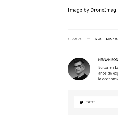
Image by
DroneImagi
ETIQUETAS
ATOS
DRONES
HERNÁN ROD
Editor en L
años de exp
la economí
TWEET