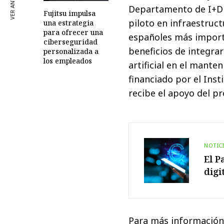
VER ANTERIOR
Departamento de I+D d
Fujitsu impulsa
piloto en infraestruc
una estrategia
para ofrecer una
españoles más importa
ciberseguridad
beneficios de integrar
personalizada a
los empleados
artificial en el mante
financiado por el Ins
recibe el apoyo del p
NOTIC
El P
digi
Para más información,