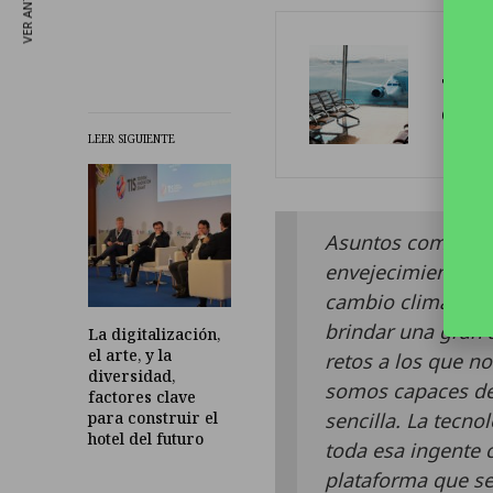
VER ANTERIOR
Tele
comu
LEER SIGUIENTE
Asuntos como la l
envejecimiento, la 
cambio climático 
brindar una gran a
La digitalización,
el arte, y la
retos a los que n
diversidad,
somos capaces de 
factores clave
sencilla. La tecn
para construir el
hotel del futuro
toda esa ingente 
plataforma que se