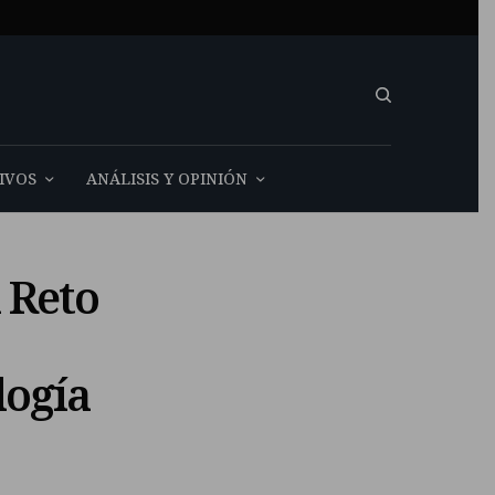
IVOS
ANÁLISIS Y OPINIÓN
l Reto
logía