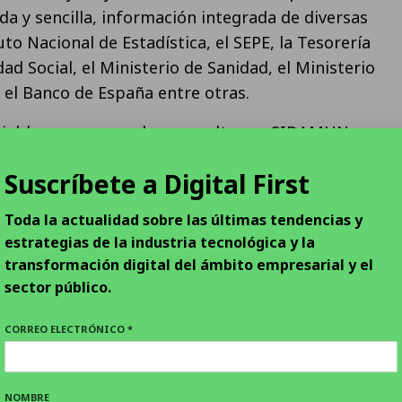
da y sencilla, información integrada de diversas
to Nacional de Estadística, el SEPE, la Tesorería
ad Social, el Ministerio de Sanidad, el Ministerio
 el Banco de España entre otras.
riables que se pueden consultar en SIDAMUN son
s, la edad media, superficie y densidad de
Suscríbete a Digital First
esempleo, niveles de renta media, número de
educativos, número de viviendas, o superficie
Toda la actualidad sobre las últimas tendencias y
legar a las más de 250 variables distintas. Además,
estrategias de la industria tecnológica y la
tado anteriormente, los datos se pueden visualizar
transformación digital del ámbito empresarial y el
ambién de forma agregada a través de mapas a
sector público.
mico o provincial. Por último, también es posible
CORREO ELECTRÓNICO *
nicipios que más destacan en función de las
.
NOMBRE