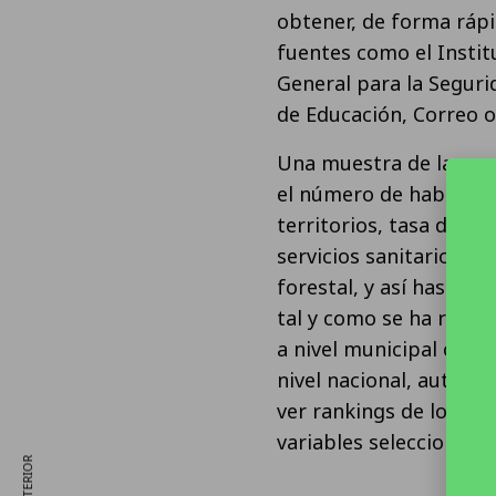
obtener, de forma rápi
fuentes como el Institu
General para la Segurid
de Educación, Correo o
Una muestra de las va
el número de habitante
territorios, tasa de d
servicios sanitarios o 
forestal, y así hasta l
tal y como se ha resal
a nivel municipal o t
nivel nacional, autonó
ver rankings de los mu
variables seleccionadas