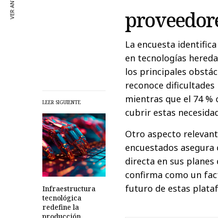
VER ANTERIOR
proveedore
La encuesta identific
en tecnologías hered
los principales obstá
reconoce dificultades 
mientras que el 74 % 
LEER SIGUIENTE
cubrir estas necesida
Otro aspecto relevant
encuestados asegura q
directa en sus planes
confirma como un fact
futuro de estas plata
Infraestructura
tecnológica
redefine la
producción