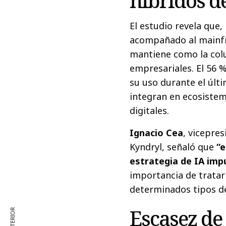
híbridos de
El estudio revela que,
acompañado al mainfr
mantiene como la colu
empresariales. El 56 
su uso durante el últ
integran en ecosistem
digitales.
Ignacio Cea
, vicepre
Kyndryl, señaló que
“
estrategia de IA imp
importancia de tratar
determinados tipos de
Escasez de